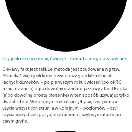
Czy jeśli nie chce mi się ćwiczyć - to warto w ogóle zaczynać?
Ciekawy fakt jest taki, że metoda jest zbudowana wg tzw.
“ślimaka”, więc jeśli komuś wystarczy grać kilka długich,
ładnych dźwięków – po pierwszym roku ćwiczeń (po ok 30
minut dziennie) ogra dowolny standard jazzowy z Real Booka
(albo dowolną prostą piosenkę) w ten sposób używając tylko
dwóch strun. W kolejnym roku nauczyłby się tzw. pionów –
użycia wszystkich strun, a w kolejnym – poziomów – czyli
użycia wszystkich pozycji instrumentu, czyli wymiatanie po
całym gryfie.