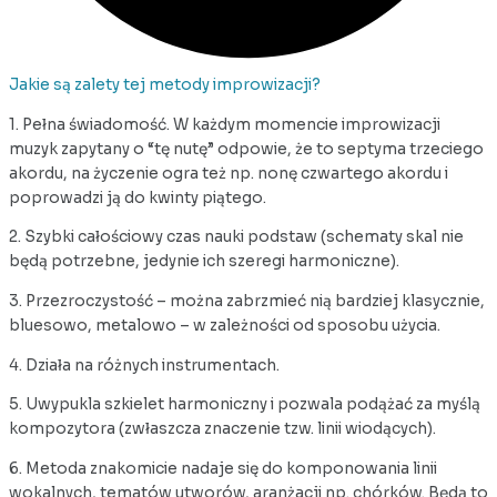
Jakie są zalety tej metody improwizacji?
1. Pełna świadomość. W każdym momencie improwizacji
muzyk zapytany o “tę nutę” odpowie, że to septyma trzeciego
akordu, na życzenie ogra też np. nonę czwartego akordu i
poprowadzi ją do kwinty piątego.
2. Szybki całościowy czas nauki podstaw (schematy skal nie
będą potrzebne, jedynie ich szeregi harmoniczne).
3. Przezroczystość – można zabrzmieć nią bardziej klasycznie,
bluesowo, metalowo – w zależności od sposobu użycia.
4. Działa na różnych instrumentach.
5. Uwypukla szkielet harmoniczny i pozwala podążać za myślą
kompozytora (zwłaszcza znaczenie tzw. linii wiodących).
6. Metoda znakomicie nadaje się do komponowania linii
wokalnych, tematów utworów, aranżacji np. chórków. Będą to