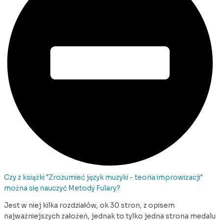
Czy z książki "Zrozumieć język muzyki - teoria improwizacji"
można się nauczyć Metody Fulary?
Jest w niej kilka rozdziałów, ok 30 stron, z opisem
najważniejszych założeń, jednak to tylko jedna strona medalu