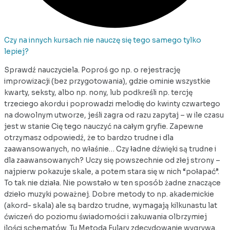
Czy na innych kursach nie nauczę się tego samego tylko
lepiej?
Sprawdź nauczyciela. Poproś go np. o rejestrację
improwizacji (bez przygotowania), gdzie ominie wszystkie
kwarty, seksty, albo np. nony, lub podkreśli np. tercję
trzeciego akordu i poprowadzi melodię do kwinty czwartego
na dowolnym utworze, jeśli zagra od razu zapytaj – w ile czasu
jest w stanie Cię tego nauczyć na całym gryfie. Zapewne
otrzymasz odpowiedź, że to bardzo trudne i dla
zaawansowanych, no właśnie… Czy ładne dźwięki są trudne i
dla zaawansowanych? Uczy się powszechnie od złej strony –
najpierw pokazuje skale, a potem stara się w nich “połapać”.
To tak nie działa. Nie powstało w ten sposób żadne znaczące
dzieło muzyki poważnej. Dobre metody to np. akademickie
(akord- skala) ale są bardzo trudne, wymagają kilkunastu lat
ćwiczeń do poziomu świadomości i zakuwania olbrzymiej
ilości schematów. Tu Metoda Fulary zdecydowanie wygrywa.