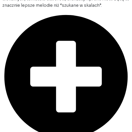
znacznie lepsze melodie niż “szukane w skalach”.